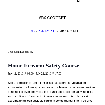
SRS CONCEPT
HOME
ALL EVENTS
SRS CONCEPT
This event has passed.
Home Firearm Safety Course
July 11, 2016 @ 08:00
-
July 21, 2016 @ 17:00
Sed ut perspiciatis, unde omnis iste natus error sit voluptatem
accusantium doloremque laudantium, totam rem aperiam eaque ipsa,
quae ab illo inventore veritatis et quasi architecto beatae vitae dicta
sunt, explicabo. Nemo enim ipsam voluptatem, quia voluptas sit,
aspernatur aut odit aut fugit, sed quia consequuntur magni dolores
eos, qui ratione voluptatem sequi nesciunt, neque porro quisquam