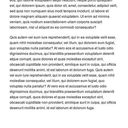
est, qui dolorem ipsum, quia dolor sit, amet, consectetur, adipisci velit,
sed quia non numquam eius modi tempora incidunt, ut labore et
dolore magnam aliquam quaerat voluptatem. Ut enim ad minima
veniam, quis nostrum exercitationem ullam corporis suscipit
laboriosam, nisi ut aliquid ex ea commodi consequatur?
Quis autem vel eum iure reprehenderit, qui in ea voluptate velit esse,
quam nihil molestiae consequatur, vel illum, qui dolorem eum fugiat,
quo voluptas nulla pariatur? At vero eos et accusamus et iusto odio
dignissimos ducimus, qui blanditiis praesentium voluptatum deleniti
atque corrupti, quos dolores et quas molestias excepturi sint,
obcaecati cupiditate non provident, similique sunt in culpa, qui officia
deserunt mollitia animi, id est laborum et dolorum fuga. Quis autem
vel eum iure reprehenderit, qui in ea voluptate velit esse, quam nihil
molestiae consequatur, vel illum, qui dolorem eum fugiat, quo
voluptas nulla pariatur? At vero eos et accusamus et iusto odio
dignissimos ducimus, qui blanditiis praesentium voluptatum deleniti
atque corrupti, quos dolores et quas molestias excepturi sint,
obcaecati cupiditate non provident, similique sunt in culpa, qui officia
deserunt mollitia animi, id est laborum et dolorum fuga.