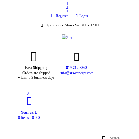
Register
Login
Open hours:
Mon - Sat 8.00 - 17.00
Fast Shipping
819-212-3863
Orders are shipped
info@srs-concept.com
within 1-3 business days
0
Your cart:
0 Items
-
0.00$